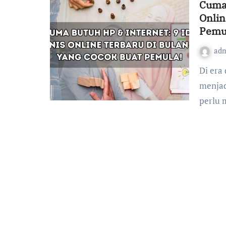
Cuma 
Onlin
Pemu
ad
Di era digital seperti sekarang, memulai bisnis online
menjad
perlu 