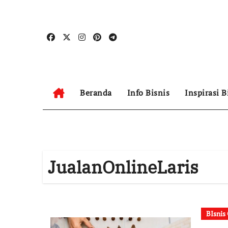
Skip
to
content
Beranda
Info Bisnis
Inspirasi B
JualanOnlineLaris
BIsnis 