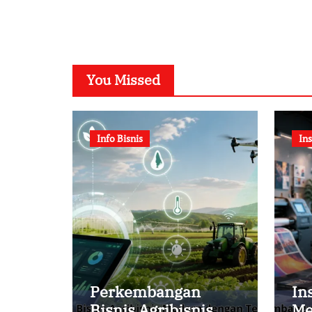
You Missed
Info Bisnis
Ins
Perkembangan
In
Bisnis Agribisnis
Me