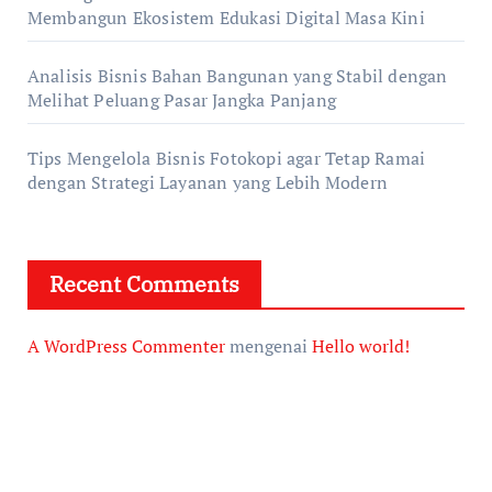
Membangun Ekosistem Edukasi Digital Masa Kini
Analisis Bisnis Bahan Bangunan yang Stabil dengan
Melihat Peluang Pasar Jangka Panjang
Tips Mengelola Bisnis Fotokopi agar Tetap Ramai
dengan Strategi Layanan yang Lebih Modern
Recent Comments
A WordPress Commenter
mengenai
Hello world!