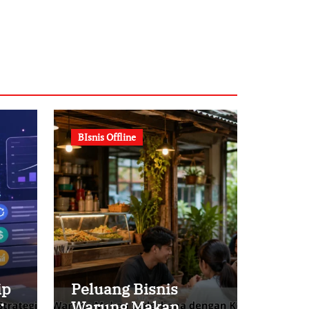
BIsnis Offline
ip
Peluang Bisnis
:
Warung Makan