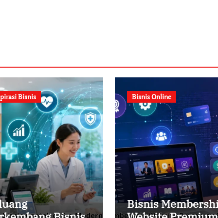
pirasi Bisnis
Bisnis Online
luang
Bisnis Membersh
rkembang Bisnis
Website Premium