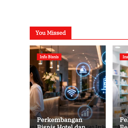
You Missed
Info Bisnis
Ins
Perkembangan
Pe
Bisnis Hotel dan
Be