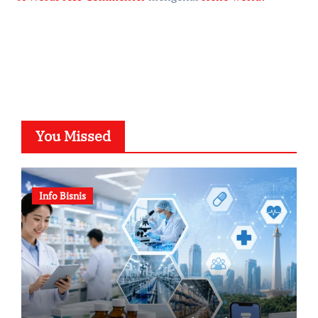
You Missed
Info Bisnis