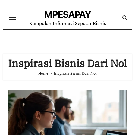
Skip
to
MPESAPAY
content
Kumpulan Informasi Seputar Bisnis
Inspirasi Bisnis Dari Nol
Home
Inspirasi Bisnis Dari Nol