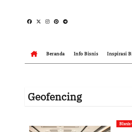
Skip
to
content
Beranda
Info Bisnis
Inspirasi B
Geofencing
BIsnis 