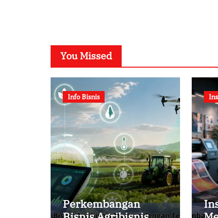
You Missed
Info Bisnis
Ins
Perkembangan
In
Bisnis Agribisnis
Me