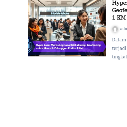
Hyper
Geofe
1 KM
ad
Dalam dunia ritel modern, persaingan tidak hanya
terjadi
tingka