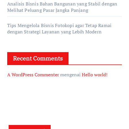
Analisis Bisnis Bahan Bangunan yang Stabil dengan
Melihat Peluang Pasar Jangka Panjang
Tips Mengelola Bisnis Fotokopi agar Tetap Ramai
dengan Strategi Layanan yang Lebih Modern
Recent Comments
A WordPress Commenter
mengenai
Hello world!