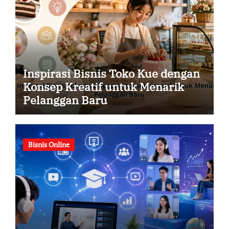
Inspirasi Bisnis Toko Kue dengan
Konsep Kreatif untuk Menarik
Pelanggan Baru
Bisnis Online