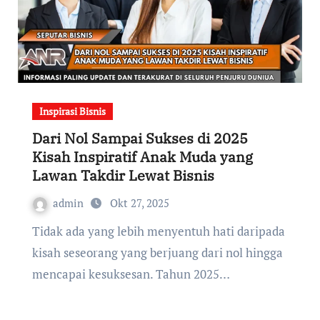
Inspirasi Bisnis
Dari Nol Sampai Sukses di 2025
Kisah Inspiratif Anak Muda yang
Lawan Takdir Lewat Bisnis
admin
Okt 27, 2025
Tidak ada yang lebih menyentuh hati daripada
kisah seseorang yang berjuang dari nol hingga
mencapai kesuksesan. Tahun 2025…