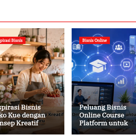
pirasi Bisnis
Bisnis Online
spirasi Bisnis
Peluang Bisnis
ko Kue dengan
Online Course
nsep Kreatif
Platform untuk
tuk Menarik
Membangun