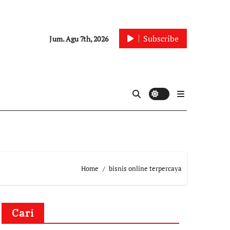
Subscribe
Jum. Agu 7th, 2026
Home
bisnis online terpercaya
Cari