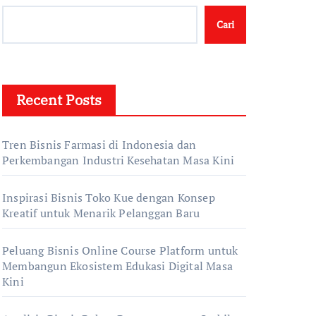
Cari
Recent Posts
Tren Bisnis Farmasi di Indonesia dan
Perkembangan Industri Kesehatan Masa Kini
Inspirasi Bisnis Toko Kue dengan Konsep
Kreatif untuk Menarik Pelanggan Baru
Peluang Bisnis Online Course Platform untuk
Membangun Ekosistem Edukasi Digital Masa
Kini