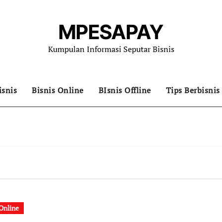
MPESAPAY
Kumpulan Informasi Seputar Bisnis
isnis
Bisnis Online
BIsnis Offline
Tips Berbisnis
 Online