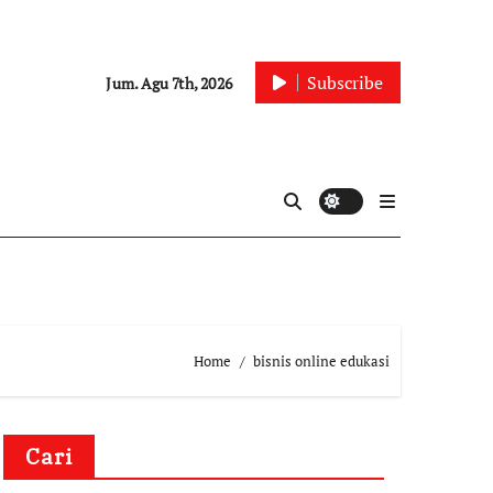
Subscribe
Jum. Agu 7th, 2026
Home
bisnis online edukasi
Cari