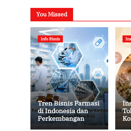
You Missed
Info Bisnis
Ins
Tren Bisnis Farmasi
In
di Indonesia dan
To
Perkembangan
Ko
Industri Kesehatan
un