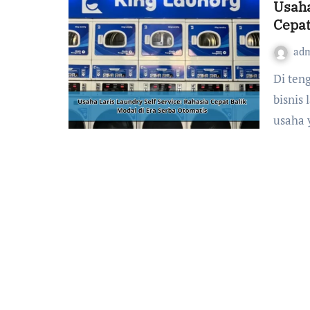
Usaha
Cepat
ad
Di tengah perkembangan teknologi yang semakin pesat,
bisnis 
usaha 