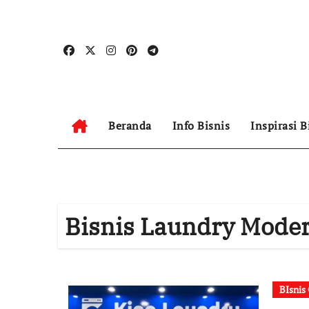
Skip
to
content
Beranda
Info Bisnis
Inspirasi B
Bisnis Laundry Mode
BIsnis 