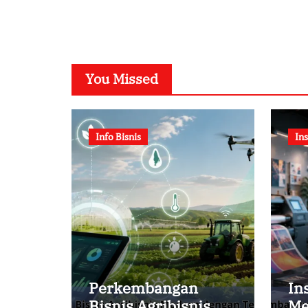
You Missed
Info Bisnis
Ins
Perkembangan
In
Bisnis Agribisnis
Me