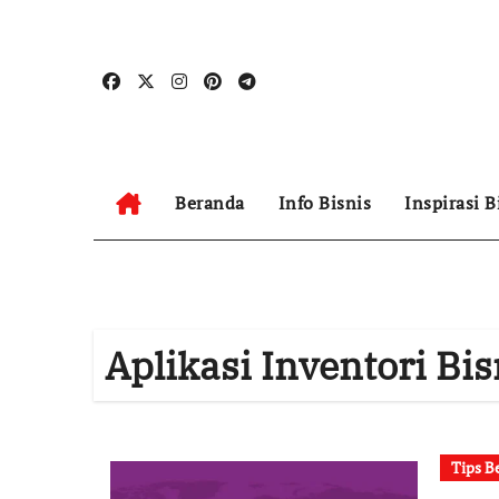
Skip
to
content
Beranda
Info Bisnis
Inspirasi B
Aplikasi Inventori Bis
Tips B