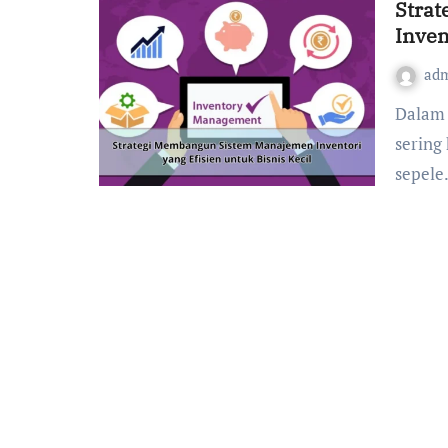
Stra
Inven
ad
Dalam menjalankan bisnis kecil, pengelolaan inventori
sering
sepele