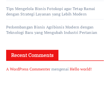
Tips Mengelola Bisnis Fotokopi agar Tetap Ramai
dengan Strategi Layanan yang Lebih Modern
Perkembangan Bisnis Agribisnis Modern dengan
Teknologi Baru yang Mengubah Industri Pertanian
Recent Comments
A WordPress Commenter
mengenai
Hello world!