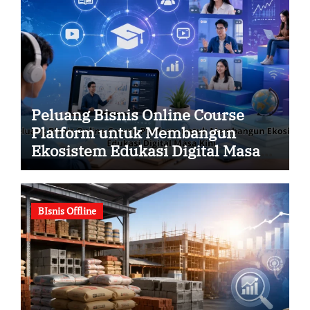
Peluang Bisnis Online Course
Platform untuk Membangun
Ekosistem Edukasi Digital Masa
Kini
BIsnis Offline