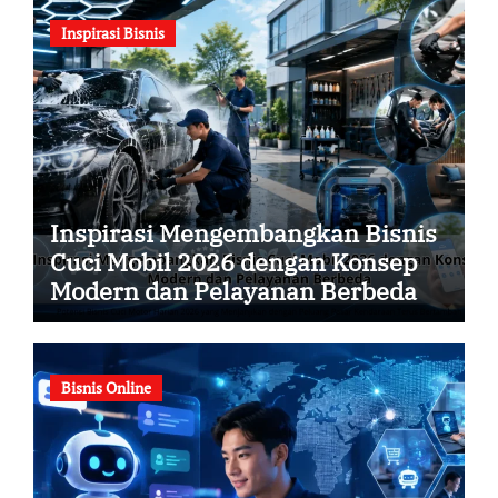
Inspirasi Bisnis
Inspirasi Mengembangkan Bisnis
Cuci Mobil 2026 dengan Konsep
Modern dan Pelayanan Berbeda
Bisnis Online