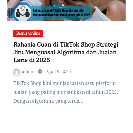
Bisnis Online
Rahasia Cuan di TikTok Shop Strategi
Jitu Menguasai Algoritma dan Jualan
Laris di 2025
admin
Agu 19, 2025
TikTok Shop kini menjadi salah satu platform
jualan yang paling menjanjikan di tahun 2025.
Dengan algoritma yang terus…