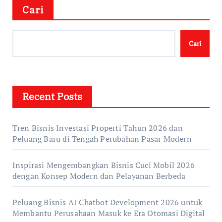
Cari
Cari
Recent Posts
Tren Bisnis Investasi Properti Tahun 2026 dan
Peluang Baru di Tengah Perubahan Pasar Modern
Inspirasi Mengembangkan Bisnis Cuci Mobil 2026
dengan Konsep Modern dan Pelayanan Berbeda
Peluang Bisnis AI Chatbot Development 2026 untuk
Membantu Perusahaan Masuk ke Era Otomasi Digital