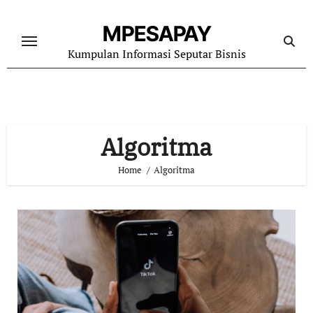
Skip
to
MPESAPAY
content
Kumpulan Informasi Seputar Bisnis
Algoritma
Home
Algoritma