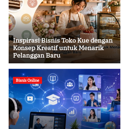
Inspirasi Bisnis Toko Kue dengan
Konsep Kreatif untuk Menarik
Pelanggan Baru
Bisnis Online