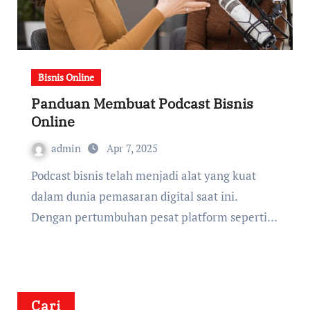
Bisnis Online
Panduan Membuat Podcast Bisnis
Online
admin
Apr 7, 2025
Podcast bisnis telah menjadi alat yang kuat
dalam dunia pemasaran digital saat ini.
Dengan pertumbuhan pesat platform seperti…
Cari