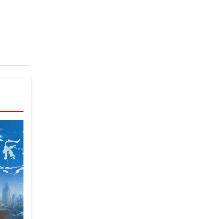
liki
ngun
obi
pan
rga,