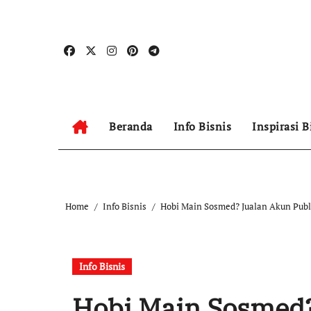
Skip
to
content
Beranda
Info Bisnis
Inspirasi B
Home
Info Bisnis
Hobi Main Sosmed? Jualan Akun Publi
Info Bisnis
Hobi Main Sosmed?