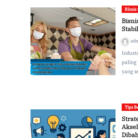
BIsnis 
Bisni
Stabi
ad
Industri kuliner menjadi salah satu sektor Bisnis yang
paling
yang s
Tips B
Strat
Aksel
Diba