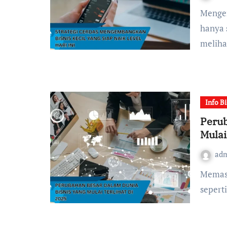
Mengembangkan Bisnis kecil agar bisa naik level bukan
hanya 
meliha
Info Bi
Perub
Mulai
ad
Memasuki tahun 2025, dunia Bisnis tidak lagi berjalan
sepert