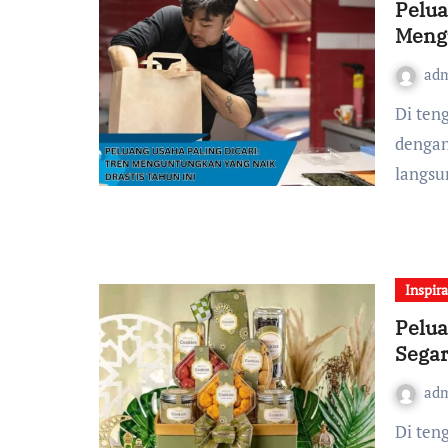
Pelua
Mengu
ad
Di tengah perkembangan dunia Bisnis yang melaju
dengan
langsu
Inspira
Pelua
Sega
ad
Di tengah semakin padatnya dunia Bisnis, banyak orang