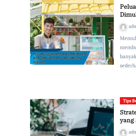
Pelua
Dimul
ad
Memulai sebuah Bisnis sering kali dianggap
membut
banyak
seder
Tips B
Strat
yang 
ad