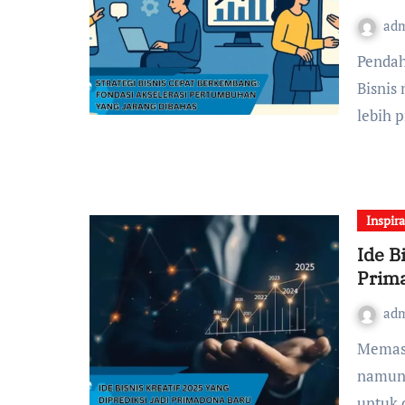
ad
Pendahuluan ini membahas bagaimana para pelaku
Bisnis
lebih 
Inspira
Ide B
Prim
ad
Memasuki tahun 2025, dunia Bisnis semakin kompetitif
namun 
untuk d