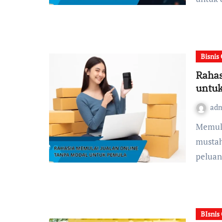
Bisnis
Rahas
untu
ad
Memulai Bisnis jualan online tanpa modal terdengar
mustah
peluan
BIsnis 