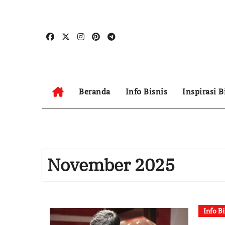
Skip
to
content
Beranda
Info Bisnis
Inspirasi B
November 2025
Info Bi