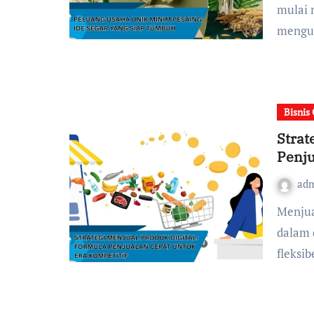
mulai 
mengun
Bisnis
Strat
Penju
ad
Menjual produk digital menjadi salah satu peluang besar
dalam 
fleksib